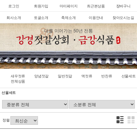
로그인
회원가입
마이페이지
최근본상품
장바구니
회사소개
토굴소개
축제소개
이용안내
찾아오시는길
대를 이어가는 50년 전통
새우젓류
양념젓갈
일반젓갈
액젓류
반찬류
선물세트
전체상품
선물세트
정렬