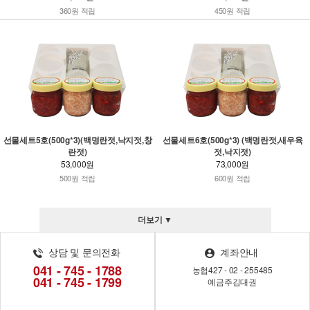
360원 적립
450원 적립
선물세트5호(500g*3)(백명란젓,낙지젓,창
선물세트6호(500g*3) (백명란젓,새우육
란젓)
젓,낙지젓)
53,000원
73,000원
500원 적립
600원 적립
더보기 ▼
상담 및 문의전화
계좌안내
041 - 745 - 1788
농협
427 - 02 - 255485
041 - 745 - 1799
예금주
김대권