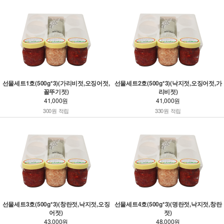
선물세트1호(500g*3)(가리비젓,오징어젓,
선물세트2호(500g*3)(낙지젓,오징어젓,가
꼴뚜기젓)
리비젓)
41,000원
41,000원
300원 적립
330원 적립
선물세트3호(500g*3)(창란젓,낙지젓,오징
선물세트4호(500g*3)(명란젓,낙지젓,창란
어젓)
젓)
43,000원
48,000원