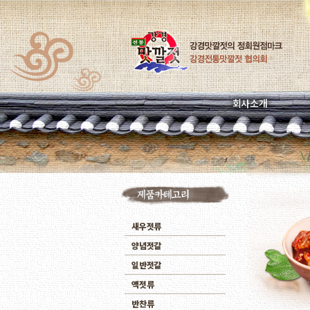
회사소개
새우젓류
양념젓갈
일반젓갈
액젓류
반찬류