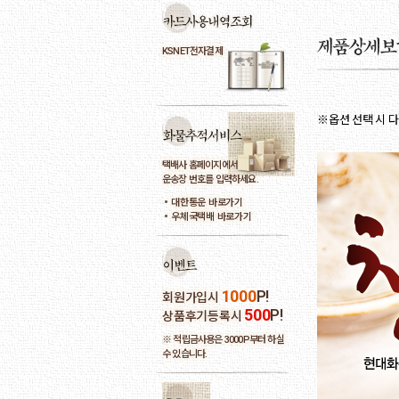
KSNET전자결제
※옵션 선택 시 
택배사 홈페이지에서
운송장 번호를 입력하세요.
대한통운 바로가기
우체국택배 바로가기
1000
P!
회원가입시
500
P!
상품후기등록시
※ 적립금사용은 3000P부터 하실
수 있습니다.