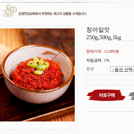
청어알젓
250g,500g,1kg
판매가격 :
12,000원
적립금액 :
1%
용량
: