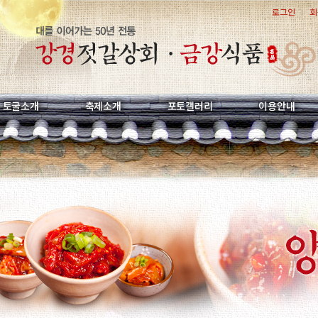
로그인
회
토굴소개
축제소개
포토갤러리
이용안내