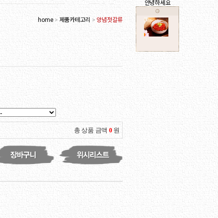
안녕하세요
home
>
제품카테고리
>
양념젓갈류
총 상품 금액
0
원