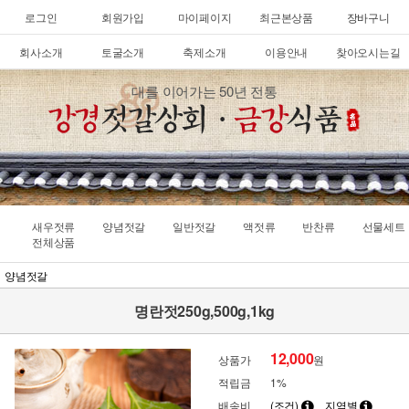
로그인
회원가입
마이페이지
최근본상품
장바구니
회사소개
토굴소개
축제소개
이용안내
찾아오시는길
대를 이어가는 50년 전통
새우젓류
양념젓갈
일반젓갈
액젓류
반찬류
선물세트
전체상품
양념젓갈
명란젓250g,500g,1kg
12,000
상품가
원
적립금
1%
배송비
(조건)
지역별