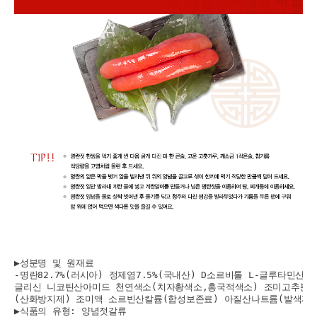
▶성분명 및 원재료

-명란82.7%(러시아) 정제염7.5%(국내산) D소르비톨 L-글루타민산
글리신 니코틴산아미드 천연색소(치자황색소,홍국적색소) 조미고추분말 
(산화방지제) 조미액 소르빈산칼륨(합성보존료) 아질산나트륨(발색제)

▶식품의 유형: 양념젓갈류
