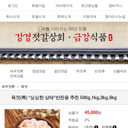
로그인
회원가입
마이페이지
최근본상품
장바구니
회사소개
토굴소개
축제소개
이용안내
찾아오시는길
대를 이어가는 50년 전통
새우젓류
양념젓갈
일반젓갈
액젓류
반찬류
선물세트
전체상품
새우젓류
육젓
육젓(특) *싱싱한 상태*반찬용 추천 500g,1kg,2kg,5kg
45,000
상품가
원
적립금
2%
배송비
(조건)
지역별